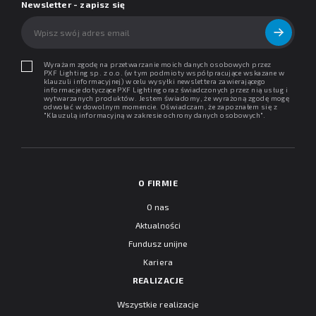
Newsletter - zapisz się
Wyrażam zgodę na przetwarzanie moich danych osobowych przez
PXF Lighting sp. z o.o. (w tym podmioty współpracujące wskazane w
klauzuli informacyjnej) w celu wysyłki newslettera zawierającego
informacje dotyczące PXF Lighting oraz świadczonych przez nią usług i
wytwarzanych produktów. Jestem świadomy, że wyrażoną zgodę mogę
odwołać w dowolnym momencie. Oświadczam, że zapoznałem się z
"
Klauzulą informacyjną w zakresie ochrony danych osobowych
".
O FIRMIE
O nas
Aktualności
Fundusz unijne
Kariera
REALIZACJE
Wszystkie realizacje