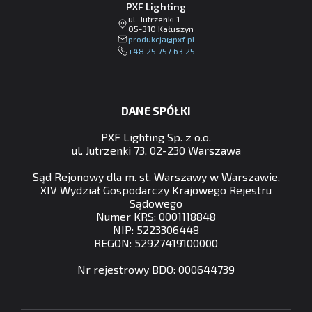
PXF Lighting
ul. Jutrzenki 1
05-310 Kałuszyn
lp.fxp@ajckudorp
+48 25 757 63 25
DANE SPÓŁKI
PXF Lighting Sp. z o.o.
ul. Jutrzenki 73, 02-230 Warszawa
Sąd Rejonowy dla m. st. Warszawy w Warszawie,
XIV Wydział Gospodarczy Krajowego Rejestru
Sądowego
Numer KRS: 0001118848
NIP: 5223306448
REGON: 52927419100000
Nr rejestrowy BDO: 000644739