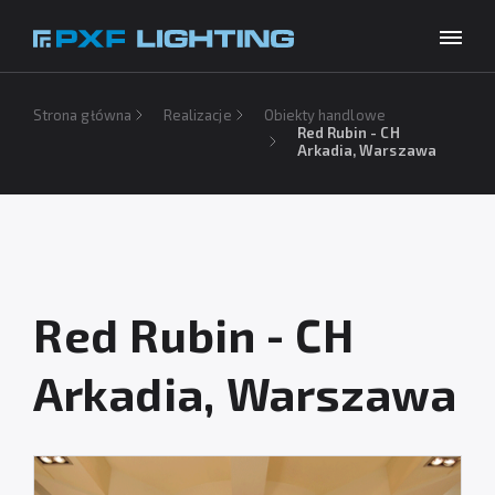
Produkty
Strona główna
Realizacje
Obiekty handlowe
Red Rubin - CH
Arkadia, Warszawa
Inspiracje
Wybierz swój język
PL
Usługi
Baza wiedzy
O firmie
Red Rubin - CH
Do pobrania
Arkadia, Warszawa
Kontakt