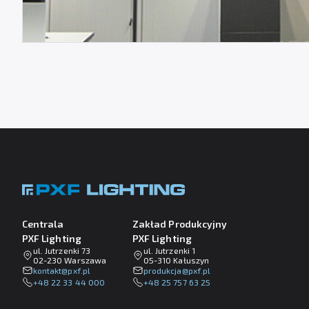
Centrala
Zakład Produkcyjny
PXF Lighting
PXF Lighting
ul. Jutrzenki 73
ul. Jutrzenki 1
02-230 Warszawa
05-310 Kałuszyn
lp.fxp@tkatnok
lp.fxp@ajckudorp
+48 22 33 44 000
+48 25 757 63 25