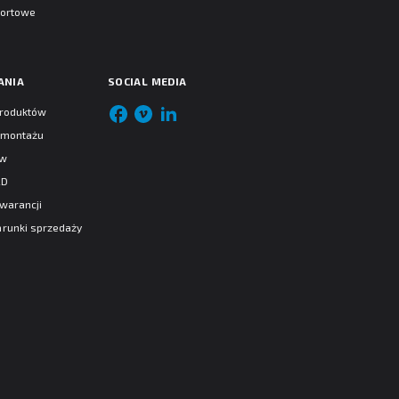
portowe
ANIA
SOCIAL MEDIA
produktów
e montażu
aw
AD
warancji
runki sprzedaży