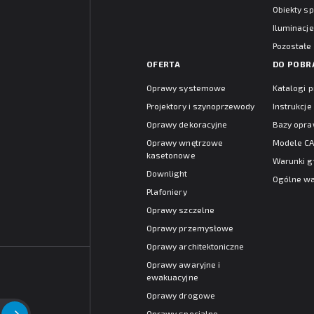
Obiekty s
Iluminacje
Pozostałe
OFERTA
DO POBR
Oprawy systemowe
Katalogi 
Projektory i szynoprzewody
Instrukcj
Oprawy dekoracyjne
Bazy opr
Oprawy wnętrzowe
Modele C
kasetonowe
Warunki g
Downlight
Ogólne wa
Plafoniery
Oprawy szczelne
Oprawy przemysłowe
Oprawy architektoniczne
Oprawy awaryjne i
ewakuacyjne
Oprawy drogowe
Oprawy specjalne