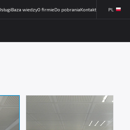
Usługi
Baza wiedzy
O firmie
Do pobrania
Kontakt
PL