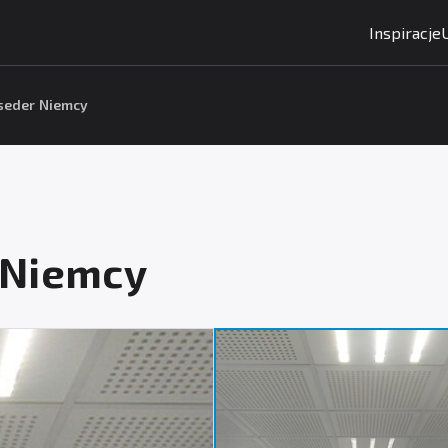
Inspiracje
seder Niemcy
 Niemcy