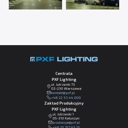
Centrala
PXF Lighting
ul. Jutrzenki 73
02-230 Warszawa
lp.fxp@tkatnok
+48 22 33 44 000
Zakład Produkcyjny
PXF Lighting
ul. Jutrzenki 1
05-310 Kałuszyn
lp.fxp@ajckudorp
+48 25 757 63 25