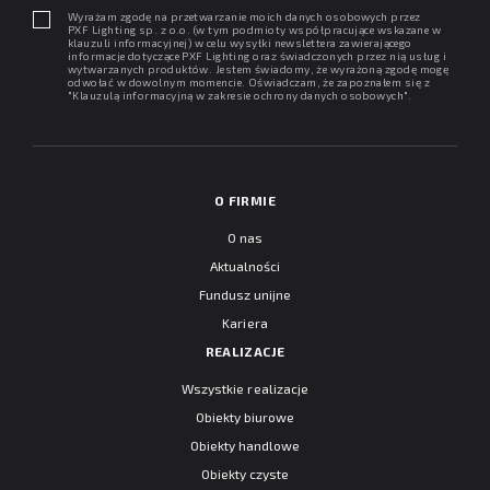
Wyrażam zgodę na przetwarzanie moich danych osobowych przez
PXF Lighting sp. z o.o. (w tym podmioty współpracujące wskazane w
klauzuli informacyjnej) w celu wysyłki newslettera zawierającego
informacje dotyczące PXF Lighting oraz świadczonych przez nią usług i
wytwarzanych produktów. Jestem świadomy, że wyrażoną zgodę mogę
odwołać w dowolnym momencie. Oświadczam, że zapoznałem się z
"
Klauzulą informacyjną w zakresie ochrony danych osobowych
".
O FIRMIE
O nas
Aktualności
Fundusz unijne
Kariera
REALIZACJE
Wszystkie realizacje
Obiekty biurowe
Obiekty handlowe
Obiekty czyste