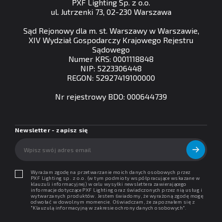
PXF Lighting Sp. z o.o.
ul. Jutrzenki 73, 02-230 Warszawa
Sąd Rejonowy dla m. st. Warszawy w Warszawie,
XIV Wydział Gospodarczy Krajowego Rejestru
Sądowego
Numer KRS: 0001118848
NIP: 5223306448
REGON: 52927419100000
Nr rejestrowy BDO: 000644739
Newsletter - zapisz się
Wyrażam zgodę na przetwarzanie moich danych osobowych przez
PXF Lighting sp. z o.o. (w tym podmioty współpracujące wskazane w
klauzuli informacyjnej) w celu wysyłki newslettera zawierającego
informacje dotyczące PXF Lighting oraz świadczonych przez nią usług i
wytwarzanych produktów. Jestem świadomy, że wyrażoną zgodę mogę
odwołać w dowolnym momencie. Oświadczam, że zapoznałem się z
"
Klauzulą informacyjną w zakresie ochrony danych osobowych
".