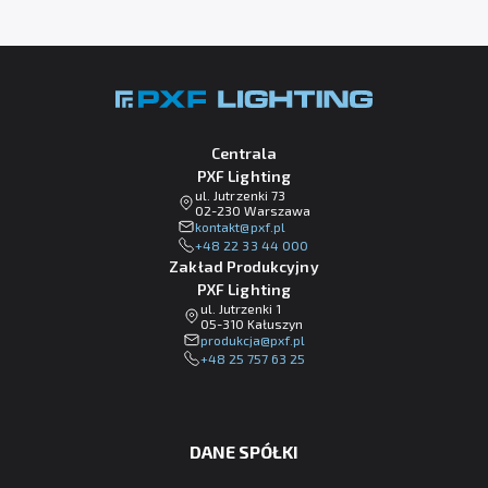
Centrala
PXF Lighting
ul. Jutrzenki 73
02-230 Warszawa
lp.fxp@tkatnok
+48 22 33 44 000
Zakład Produkcyjny
PXF Lighting
ul. Jutrzenki 1
05-310 Kałuszyn
lp.fxp@ajckudorp
+48 25 757 63 25
DANE SPÓŁKI